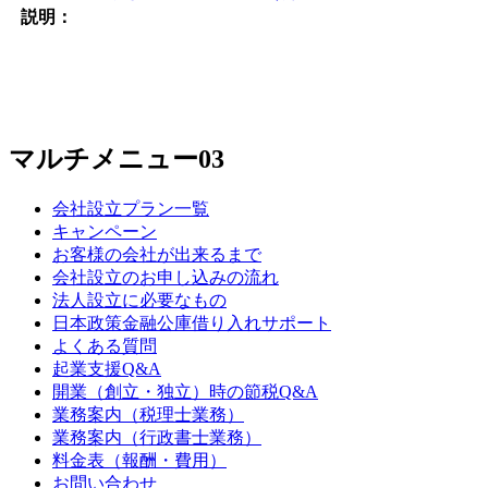
説明：
マルチメニュー03
会社設立プラン一覧
キャンペーン
お客様の会社が出来るまで
会社設立のお申し込みの流れ
法人設立に必要なもの
日本政策金融公庫借り入れサポート
よくある質問
起業支援Q&A
開業（創立・独立）時の節税Q&A
業務案内（税理士業務）
業務案内（行政書士業務）
料金表（報酬・費用）
お問い合わせ