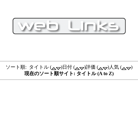
ソート順: タイトル (
)日付 (
)評価 (
)人気 (
)
現在のソート順サイト: タイトル (A to Z)