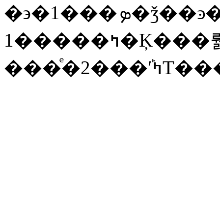
�϶�1���ܤ�ǯ��ͽ����夬
1�����ߤ�Ķ���뤪