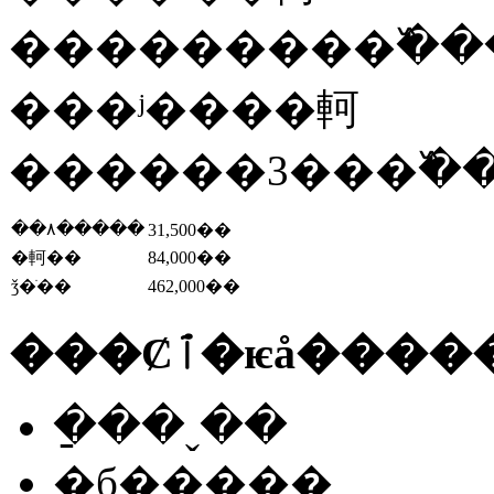
���������߰����Υ
���ʲ����軻
��۸�����
31,500��
�軻��
84,000��
ǯ�ֹ��
462,000��
���Ȼٱ�ѥå��
�ַ��ˬ��
�б�����