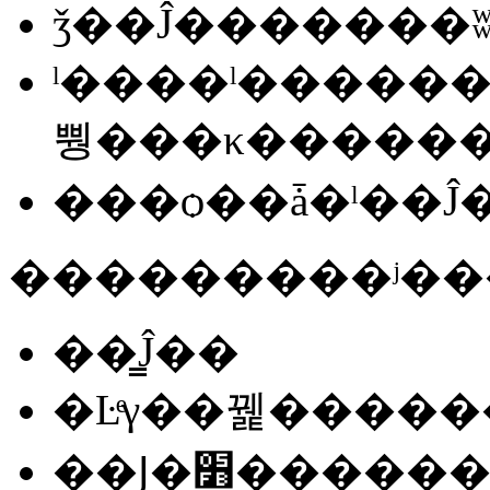
ǯ��Ĵ�������
ˡ����ˡ������
뿽���κ�����
���ѻ��ǡ�ˡ��
��̳Ĵ��
�Ŀͤγ��꿽�����
��Ϳ�׻���