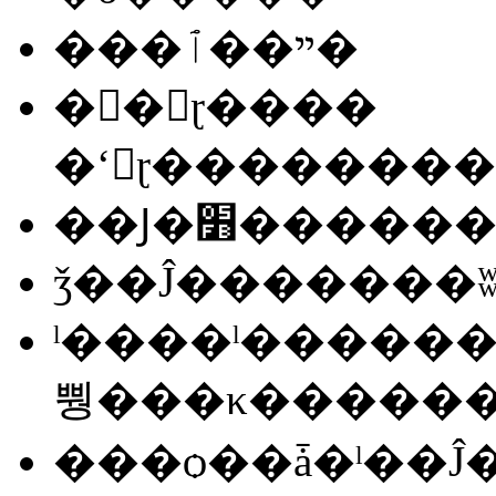
���ײ��ٱ�
��ɽ����
��Ϳ�׻����
ǯ��Ĵ�������
ˡ����ˡ������
뿽���κ�����
���ѻ��ǡ�ˡ��