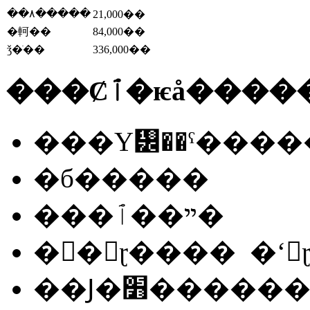
��۸�����
21,000��
�軻��
84,000��
ǯ�ֹ��
336,000��
���Ȼٱ�ѥå��
���Υ᡼��ˤ���
�б�����
���ײ��ٱ�
��Ϳ�׻����