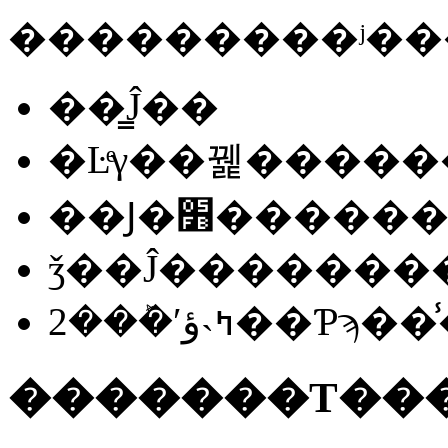
��̳Ĵ��
�Ŀͤγ��꿽�����
��Ϳ�׻���
ǯ��Ĵ�������